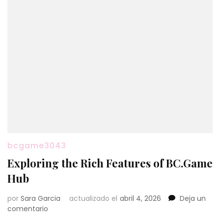
bcgame3043
Exploring the Rich Features of BC.Game
Hub
por
Sara Garcia
actualizado el
abril 4, 2026
Deja un
en
comentario
Exploring