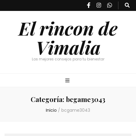
El rincon de
Vimalia
Los mejores consejos para tu bienestar
Categoría:
bcgame3043
Inicio
/
bcgame3043