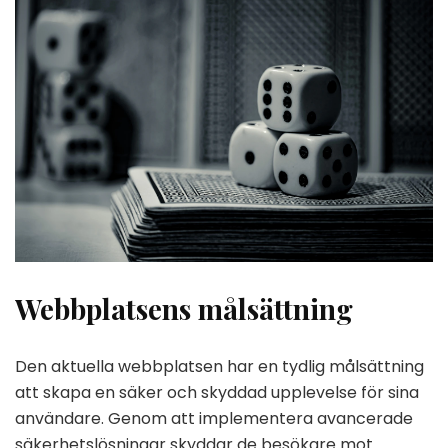
Webbplatsens målsättning
Den aktuella webbplatsen har en tydlig målsättning
att skapa en säker och skyddad upplevelse för sina
användare. Genom att implementera avancerade
säkerhetslösningar skyddar de besökare mot