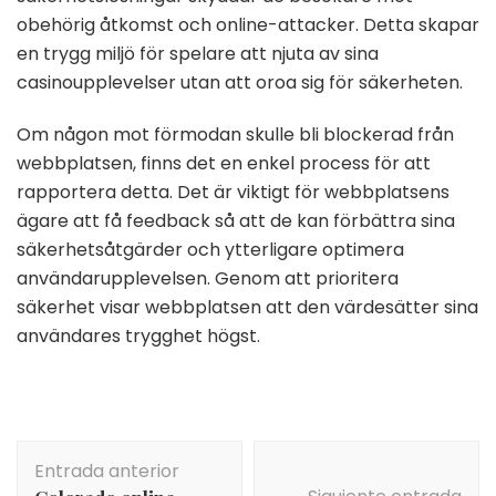
obehörig åtkomst och online-attacker. Detta skapar
en trygg miljö för spelare att njuta av sina
casinoupplevelser utan att oroa sig för säkerheten.
Om någon mot förmodan skulle bli blockerad från
webbplatsen, finns det en enkel process för att
rapportera detta. Det är viktigt för webbplatsens
ägare att få feedback så att de kan förbättra sina
säkerhetsåtgärder och ytterligare optimera
användarupplevelsen. Genom att prioritera
säkerhet visar webbplatsen att den värdesätter sina
användares trygghet högst.
Navegación
Entrada anterior
de