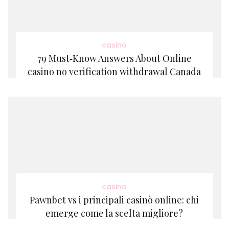
casino
79 Must‑Know Answers About Online
casino no verification withdrawal Canada
casino
Pawnbet vs i principali casinò online: chi
emerge come la scelta migliore?