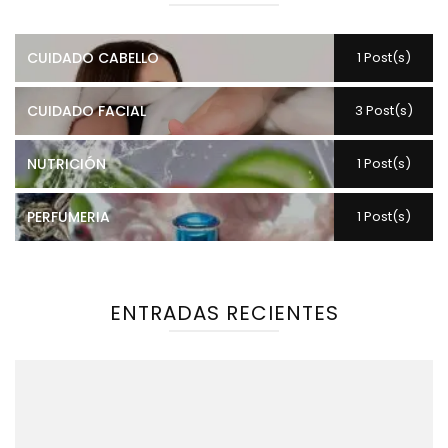
CUIDADO CABELLO
1 Post(s)
CUIDADO FACIAL
3 Post(s)
NUTRICIÓN
1 Post(s)
PERFUMERIA
1 Post(s)
ENTRADAS RECIENTES