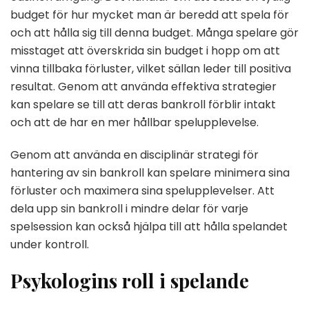
budget för hur mycket man är beredd att spela för
och att hålla sig till denna budget. Många spelare gör
misstaget att överskrida sin budget i hopp om att
vinna tillbaka förluster, vilket sällan leder till positiva
resultat. Genom att använda effektiva strategier
kan spelare se till att deras bankroll förblir intakt
och att de har en mer hållbar spelupplevelse.
Genom att använda en disciplinär strategi för
hantering av sin bankroll kan spelare minimera sina
förluster och maximera sina spelupplevelser. Att
dela upp sin bankroll i mindre delar för varje
spelsession kan också hjälpa till att hålla spelandet
under kontroll.
Psykologins roll i spelande