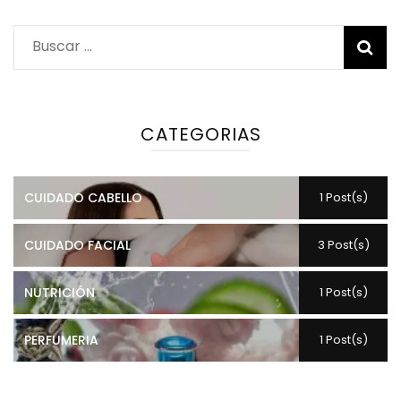
Buscar:
CATEGORIAS
CUIDADO CABELLO
1 Post(s)
CUIDADO FACIAL
3 Post(s)
NUTRICIÓN
1 Post(s)
PERFUMERIA
1 Post(s)