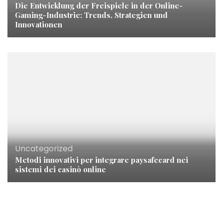
Die Entwicklung der Freispiele in der Online-
Gaming-Industrie: Trends, Strategien und
Innovationen
Uncategorized
Metodi innovativi per integrare paysafecard nei
sistemi dei casinò online