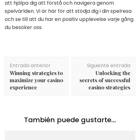
att hjälpa dig att förstå och navigera genom
spelvärlden. Vi är här för att stödja dig i din spelresa
och se till att du har en positiv upplevelse varje gång
du besöker oss.
Navegación
Entrada anterior
Siguiente entrada
de
Winning strategies to
Unlocking the
entradas
maximize your casino
secrets of successful
experience
casino strategies
También puede gustarte...