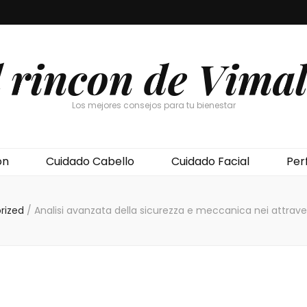
l rincon de Vimal
Los mejores consejos para tu bienestar
ón
Cuidado Cabello
Cuidado Facial
Per
rized
/
Analisi avanzata della sicurezza e meccanica nei attrave