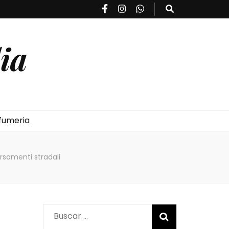
ia
fumeria
rsamenti stradali
Buscar: