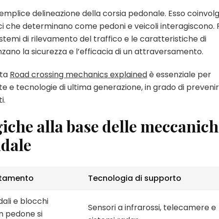
emplice delineazione della corsia pedonale. Esso coinvol
ci che determinano come pedoni e veicoli interagiscono. 
istemi di rilevamento del traffico e le caratteristiche di
nzano la sicurezza e l’efficacia di un attraversamento.
ata
Road crossing mechanics explained
è essenziale per
te e tecnologie di ultima generazione, in grado di preveni
i.
iche alla base delle meccanic
adale
rtamento
Tecnologia di supporto
dali e blocchi
Sensori a infrarossi, telecamere e
n pedone si