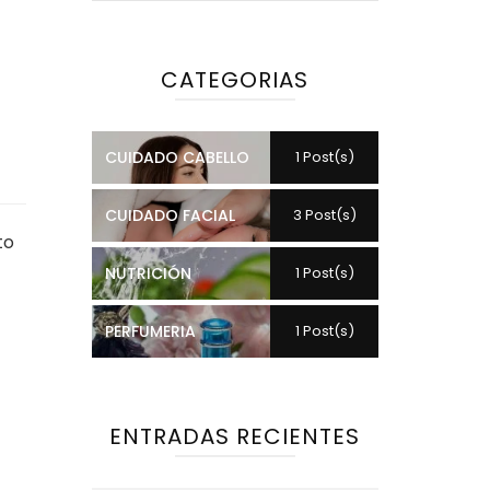
CATEGORIAS
CUIDADO CABELLO
1 Post(s)
CUIDADO FACIAL
3 Post(s)
to
NUTRICIÓN
1 Post(s)
PERFUMERIA
1 Post(s)
ENTRADAS RECIENTES