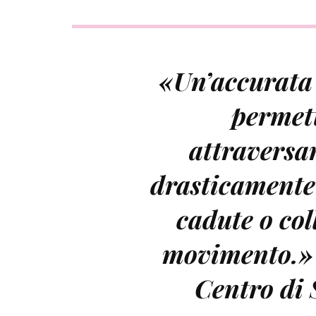
«Un’accurata
permett
attraversa
drasticamente 
cadute o col
movimento.
Centro di 