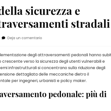
della sicurezza e
traversamenti stradali
en
Deja un comentario
Analisi
avanzata
della
implementazione degli attraversamenti pedonali hanno subi
sicurezza
o crescente verso la sicurezza degli utenti vulnerabili e
e
temi infrastrutturali si concentrano sulla riduzione degli
meccanica
mprensione dettagliata delle meccaniche dietro il
nei
attraversamenti
ale per ingegneri, urbanisti e policy maker.
stradali
raversamento pedonale: più di