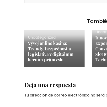
También
Uncat
Uncategorized
Innov
Vývoj online kasina:
Exper
Trendy, bezpečnost a
Conv
legislativa v digitálním
Slot 
herním průmyslu
Techn
Deja una respuesta
Tu dirección de correo electrónico no será 