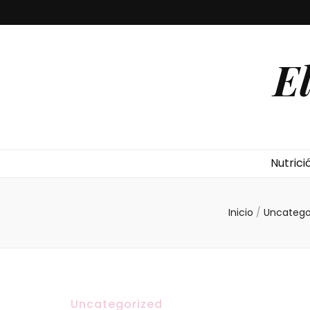
E
Nutrici
Inicio
/
Uncatego
Uncategorized