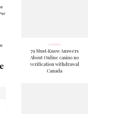
ge
Per
casino
re
79 Must‑Know Answers
About Online casino no
he
verification withdrawal
Canada