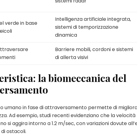
sistemi radar
Intelligenza artificiale integrata,
el verde in base
sistemi di temporizzazione
eicoli
dinamica
attraversare
Barriere mobili, cordoni e sistemi
momenti
di allerta visivi
ristica: la biomeccanica del
versamento
umano in fase di attraversamento permette di miglior
curezza. Ad esempio, studi recenti evidenziano che la velocità
si aggira intorno a 1.2 m/sec, con variazioni dovute all’e
di ostacoli.