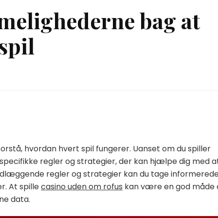
mmelighederne bag at
spil
 forstå, hvordan hvert spil fungerer. Uanset om du spiller
 specifikke regler og strategier, der kan hjælpe dig med a
ndlæggende regler og strategier kan du tage informered
. At spille
casino uden om rofus
kan være en god måde 
ne data.