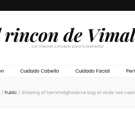
l rincon de Vimal
Los mejores consejos para tu bienestar
ón
Cuidado Cabello
Cuidado Facial
Per
o
/
Public
/
Afsløring af hemmelighederne bag at vinde ved casino