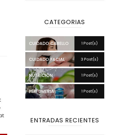
CATEGORIAS
CUIDADO CABELLO
1 Post(s)
CUIDADO FACIAL
3 Post(s)
NUTRICIÓN
1 Post(s)
PERFUMERIA
1 Post(s)
t
e
at
ENTRADAS RECIENTES