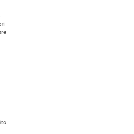
o
ri
are
I
ita