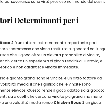
e la perseveranza sono virtù preziose nel mondo del casin
attori Determinanti per i
 Road 2
è un fattore estremamente importante per i
enaro scommesso che viene restituita ai giocatori nel lung
ce che il gioco offre un’elevata probabilità di vincita,
chi cerca un’esperienza di gioco redditizia. Tuttavia, è
teorico e non garantisce vincite immediate.
sso e quanto grandi sono le vincite, è un altro fattore da
latilità media, il che significa che le vincite sono
nte elevate. Questo rende il gioco adatto sia ai giocato
ti, sia a quelli che cercano vincite più grandi ma meno
o e una volatilità media rende
Chicken Road 2
un gioco