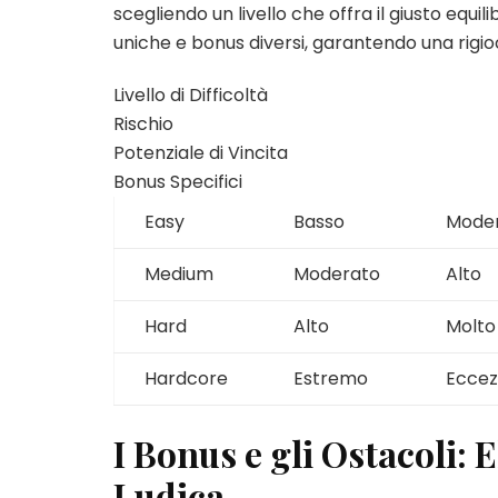
scegliendo un livello che offra il giusto equil
uniche e bonus diversi, garantendo una rigioc
Livello di Difficoltà
Rischio
Potenziale di Vincita
Bonus Specifici
Easy
Basso
Mode
Medium
Moderato
Alto
Hard
Alto
Molto
Hardcore
Estremo
Eccez
I Bonus e gli Ostacoli:
Ludica