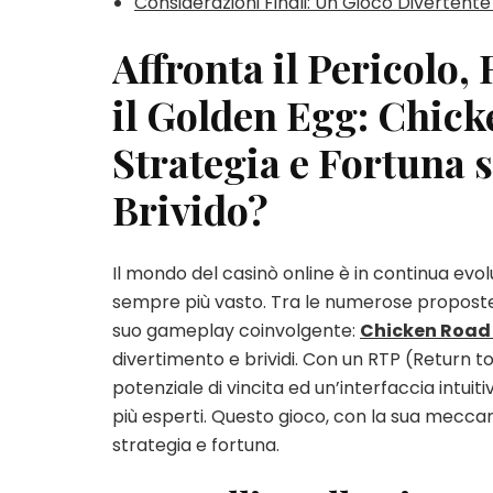
Considerazioni Finali: Un Gioco Diverten
Affronta il Pericolo
il Golden Egg: Chick
Strategia e Fortuna 
Brivido?
Il mondo del casinò online è in continua evo
sempre più vasto. Tra le numerose proposte, u
suo gameplay coinvolgente:
Chicken Road
divertimento e brividi. Con un RTP (Return to
potenziale di vincita ed un’interfaccia intuiti
più esperti. Questo gioco, con la sua mecca
strategia e fortuna.