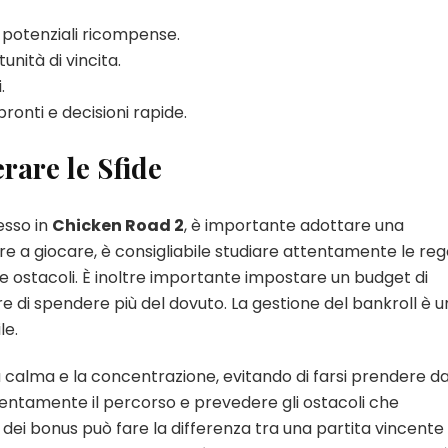
e potenziali ricompense.
unità di vincita.
.
pronti e decisioni rapide.
rare le Sfide
esso in
Chicken Road 2
, è importante adottare una
iare a giocare, è consigliabile studiare attentamente le reg
s e ostacoli. È inoltre importante impostare un budget di
e di spendere più del dovuto. La gestione del bankroll è u
le.
 calma e la concentrazione, evitando di farsi prendere da
attentamente il percorso e prevedere gli ostacoli che
 dei bonus può fare la differenza tra una partita vincente