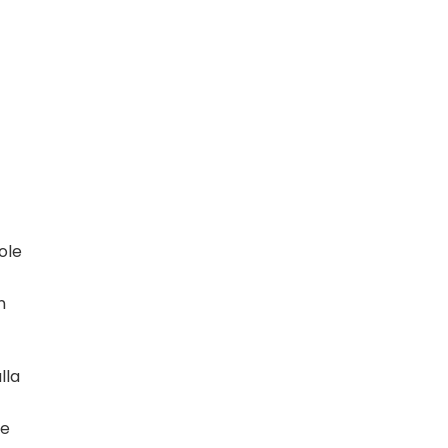
ole
n
lla
 e