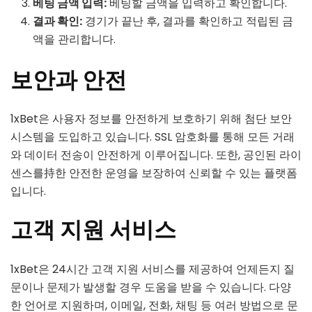
베팅 금액 입력:
베팅할 금액을 입력하고 확인합니다.
결과 확인:
경기가 끝난 후, 결과를 확인하고 적립된 금
액을 관리합니다.
보안과 안전
1xBet은 사용자 정보를 안전하게 보호하기 위해 첨단 보안
시스템을 도입하고 있습니다. SSL 암호화를 통해 모든 거래
와 데이터 전송이 안전하게 이루어집니다. 또한, 공인된 라이
센스를持한 안전한 운영을 보장하여 신뢰할 수 있는 플랫폼
입니다.
고객 지원 서비스
1xBet은 24시간 고객 지원 서비스를 제공하여 언제든지 질
문이나 문제가 발생할 경우 도움을 받을 수 있습니다. 다양
한 언어로 지원하며, 이메일, 전화, 채팅 등 여러 방법으로 문