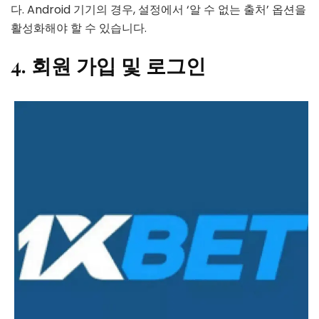
다. Android 기기의 경우, 설정에서 ‘알 수 없는 출처’ 옵션을
활성화해야 할 수 있습니다.
4. 회원 가입 및 로그인