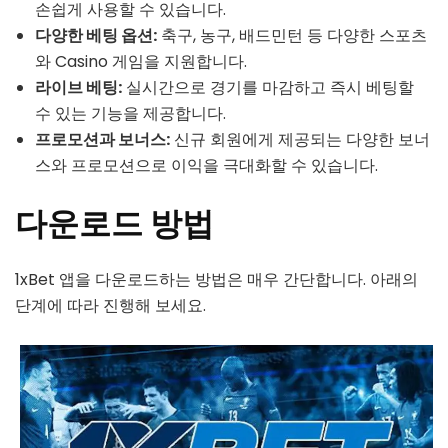
손쉽게 사용할 수 있습니다.
다양한 베팅 옵션:
축구, 농구, 배드민턴 등 다양한 스포츠
와 Casino 게임을 지원합니다.
라이브 베팅:
실시간으로 경기를 마감하고 즉시 베팅할
수 있는 기능을 제공합니다.
프로모션과 보너스:
신규 회원에게 제공되는 다양한 보너
스와 프로모션으로 이익을 극대화할 수 있습니다.
다운로드 방법
1xBet 앱을 다운로드하는 방법은 매우 간단합니다. 아래의
단계에 따라 진행해 보세요.