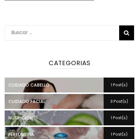
Buscar:
CATEGORIAS
CUIDADO CABELLO
1 Post(s)
CUIDADO FACIAL
3 Post(s)
NUTRICIÓN
1 Post(s)
PERFUMERIA
1 Post(s)