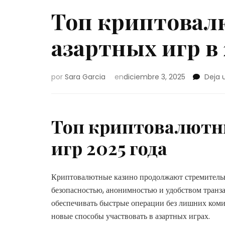
Топ криптовал
азартных игр в 
por
Sara Garcia
en
diciembre 3, 2025
Deja 
Топ криптовалютн
игр 2025 года
Криптовалютные казино продолжают стремительно
безопасностью, анонимностью и удобством транз
обеспечивать быстрые операции без лишних комис
новые способы участвовать в азартных играх.