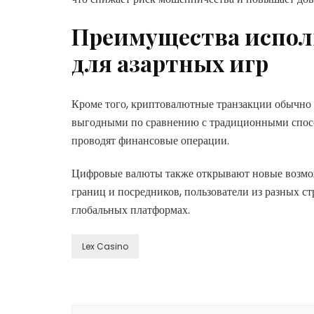
Преимущества испол
для азартных игр
Кроме того, криптовалютные транзакции обычно 
выгодными по сравнению с традиционными способ
проводят финансовые операции.
Цифровые валюты также открывают новые возмож
границ и посредников, пользователи из разных ст
глобальных платформах.
Lex Casino
Navegación