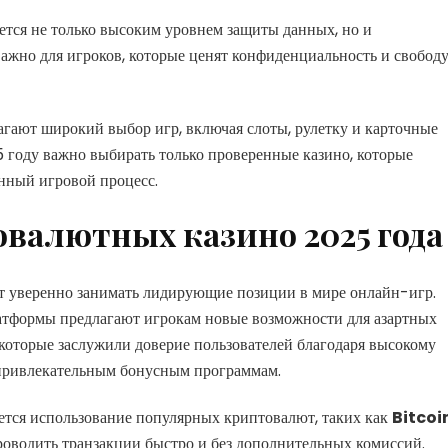
ется не только высоким уровнем защиты данных, но и
ажно для игроков, которые ценят конфиденциальность и свобод
ают широкий выбор игр, включая слоты, рулетку и карточные
5 году важно выбирать только проверенные казино, которые
енный игровой процесс.
валютных казино 2025 года
 уверенно занимать лидирующие позиции в мире онлайн-игр.
атформы предлагают игрокам новые возможности для азартных
которые заслужили доверие пользователей благодаря высокому
 привлекательным бонусным программам.
яется использование популярных криптовалют, таких как
Bitcoi
роводить транзакции быстро и без дополнительных комиссий.