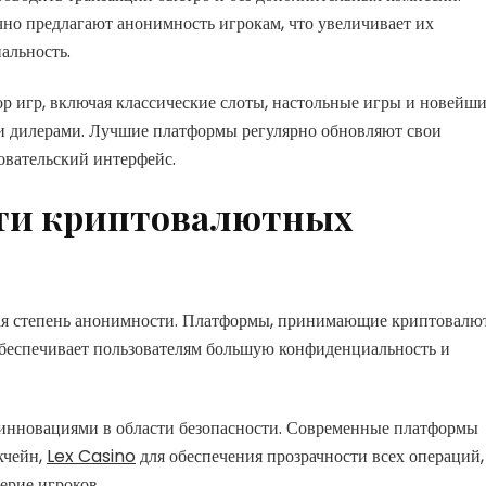
чно предлагают анонимность игрокам, что увеличивает их
альность.
р игр, включая классические слоты, настольные игры и новейш
ми дилерами. Лучшие платформы регулярно обновляют свои
овательский интерфейс.
ти криптовалютных
ая степень анонимности. Платформы, принимающие криптовалю
обеспечивает пользователям большую конфиденциальность и
инновациями в области безопасности. Современные платформы
кчейн,
Lex Casino
для обеспечения прозрачности всех операций,
ерие игроков.