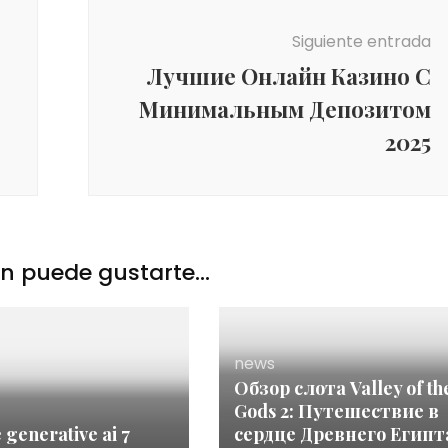
Siguiente entrada
Лучшие Онлайн Казино С
Минимальным Депозитом
2025
 puede gustarte...
news
Обзор слота Valley of th
Gods 2: Путешествие в
 generative ai 7
сердце Древнего Египт