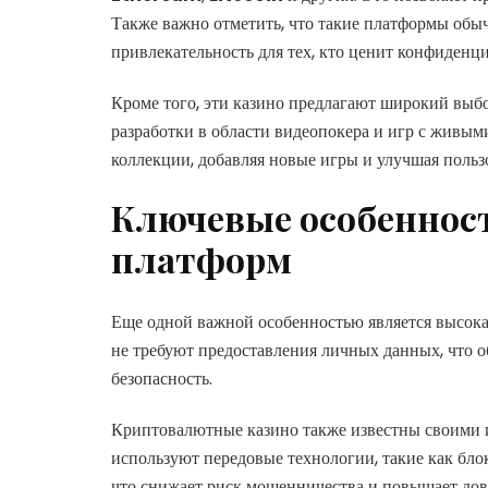
Также важно отметить, что такие платформы обы
привлекательность для тех, кто ценит конфиденци
Кроме того, эти казино предлагают широкий выбо
разработки в области видеопокера и игр с живы
коллекции, добавляя новые игры и улучшая польз
Ключевые особеннос
платформ
Еще одной важной особенностью является высок
не требуют предоставления личных данных, что 
безопасность.
Криптовалютные казино также известны своими 
используют передовые технологии, такие как бло
что снижает риск мошенничества и повышает дов