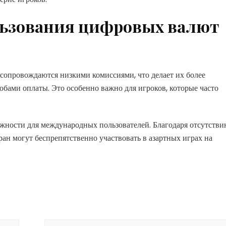
ьзования цифровых валют
сопровождаются низкими комиссиями, что делает их более
ами оплаты. Это особенно важно для игроков, которые часто
ности для международных пользователей. Благодаря отсутств
ран могут беспрепятственно участвовать в азартных играх на