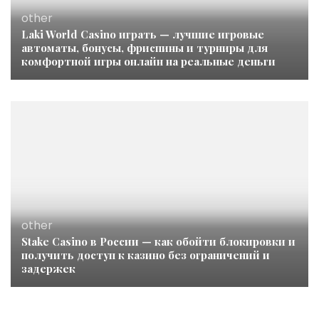
other
Laki World Casino играть — лучшие игровые
автоматы, бонусы, фриспины и турниры для
комфортной игры онлайн на реальные деньги
other
Stake Casino в России — как обойти блокировки и
получить доступ к казино без ограничений и
задержек