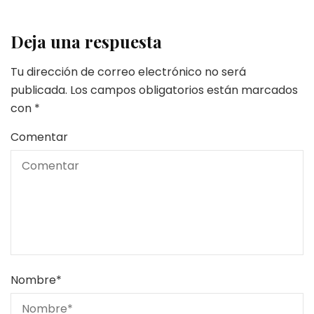
Deja una respuesta
Tu dirección de correo electrónico no será
publicada.
Los campos obligatorios están marcados
con
*
Comentar
Nombre
*