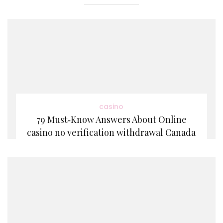
casino
79 Must‑Know Answers About Online
casino no verification withdrawal Canada