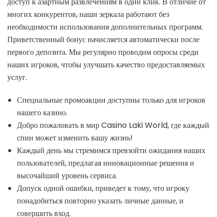
доступ к азартным развлечениям в один клик. В отличие от
многих конкурентов, наши зеркала работают без
необходимости использования дополнительных программ.
Приветственный бонус начисляется автоматически после
первого депозита. Мы регулярно проводим опросы среди
наших игроков, чтобы улучшать качество предоставляемых
услуг.
Специальные промоакции доступны только для игроков
нашего казино.
Добро пожаловать в мир Casino Laki World, где каждый
спин может изменить вашу жизнь!
Каждый день мы стремимся превзойти ожидания наших
пользователей, предлагая инновационные решения и
высочайший уровень сервиса.
Допуск одной ошибки, приведет к тому, что игроку
понадобиться повторно указать личные данные, и
совершить вход.