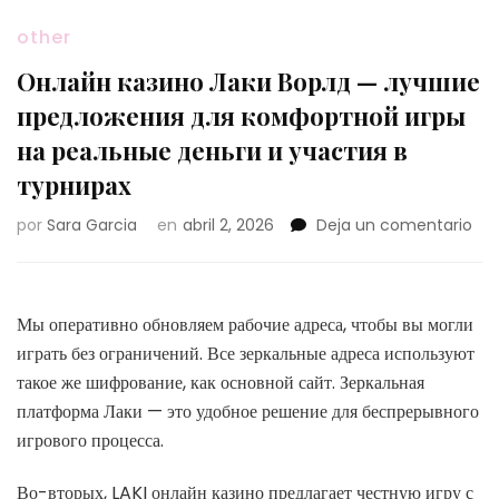
other
Онлайн казино Лаки Ворлд — лучшие
предложения для комфортной игры
на реальные деньги и участия в
турнирах
en
por
Sara Garcia
en
abril 2, 2026
Deja un comentario
Онл
каз
Лак
Вор
Мы оперативно обновляем рабочие адреса, чтобы вы могли
—
играть без ограничений. Все зеркальные адреса используют
луч
такое же шифрование, как основной сайт. Зеркальная
пре
платформа Лаки — это удобное решение для беспрерывного
для
ком
игрового процесса.
игр
на
Во-вторых, LAKI онлайн казино предлагает честную игру с