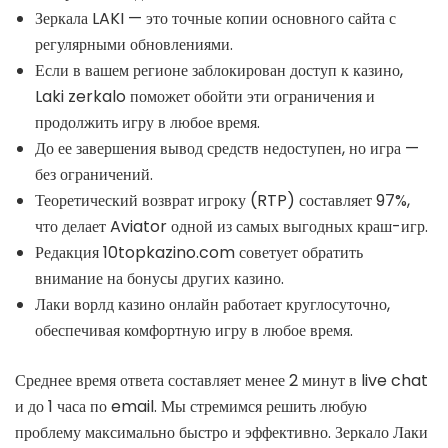
Зеркала LAKI — это точные копии основного сайта с
регулярными обновлениями.
Если в вашем регионе заблокирован доступ к казино,
Laki zerkalo поможет обойти эти ограничения и
продолжить игру в любое время.
До ее завершения вывод средств недоступен, но игра —
без ограничений.
Теоретический возврат игроку (RTP) составляет 97%,
что делает Aviator одной из самых выгодных краш-игр.
Редакция 10topkazino.com советует обратить
внимание на бонусы других казино.
Лаки ворлд казино онлайн работает круглосуточно,
обеспечивая комфортную игру в любое время.
Среднее время ответа составляет менее 2 минут в live chat
и до 1 часа по email. Мы стремимся решить любую
проблему максимально быстро и эффективно. Зеркало Лаки