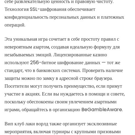
себе развлекательную ценность и правовую чистоту.
Технология SSL-шифрования обеспечивает
конфиденциальность персональных данных и платежных
операций.
Эта уникальная игра сочетает в себе простоту правил с
невероятным азартом, создавая идеальную формулу для
незабываемых эмоций. Лицензированные казино
используют 256-битное шифрование данных — тот же
стандарт, что в банковских системах. Проверить наличие
защиты можно по замку в адресной строке браузера.
Посетители могут получить преимущество, если примут
участие в акциях. Если вы нуждаетесь в помощи и совете,
поскольку обеспокоены своим увлечением азартными
играми, обращайтесь в организацию BeGambleAware.
Вип клуб лаки ворлд также организует эксклюзивные
мероприятия, включая турниры с крупными призовыми