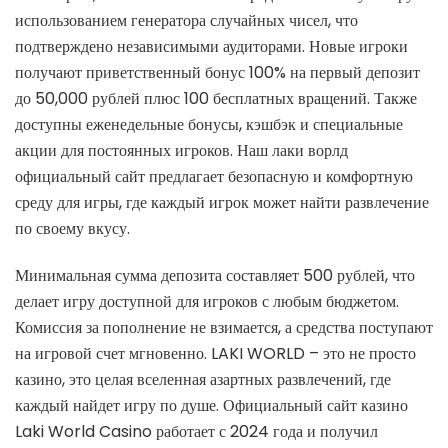
реа
использованием генератора случайных чисел, что
ден
подтверждено независимыми аудиторами. Новые игроки
и
уча
получают приветственный бонус 100% на первый депозит
в
до 50,000 рублей плюс 100 бесплатных вращений. Также
тур
доступны еженедельные бонусы, кэшбэк и специальные
акции для постоянных игроков. Наш лаки ворлд
официальный сайт предлагает безопасную и комфортную
среду для игры, где каждый игрок может найти развлечение
по своему вкусу.
Минимальная сумма депозита составляет 500 рублей, что
делает игру доступной для игроков с любым бюджетом.
Комиссия за пополнение не взимается, а средства поступают
на игровой счет мгновенно. LAKI WORLD – это не просто
казино, это целая вселенная азартных развлечений, где
каждый найдет игру по душе. Официальный сайт казино
Laki World Casino работает с 2024 года и получил