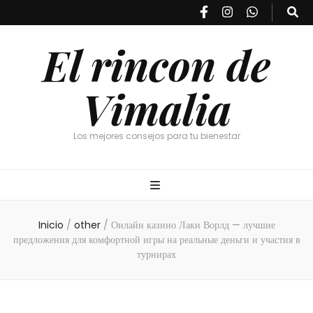
El rincon de
Vimalia
Los mejores consejos para tu bienestar
Inicio
/
other
/
Онлайн казино Лаки Ворлд — лучшие
предложения для комфортной игры на реальные деньги и участия в
турнирах