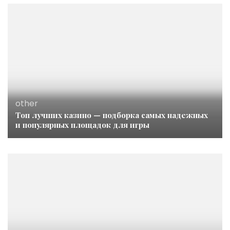
other
Топ лучших казино — подборка самых надежных
и популярных площадок для игры