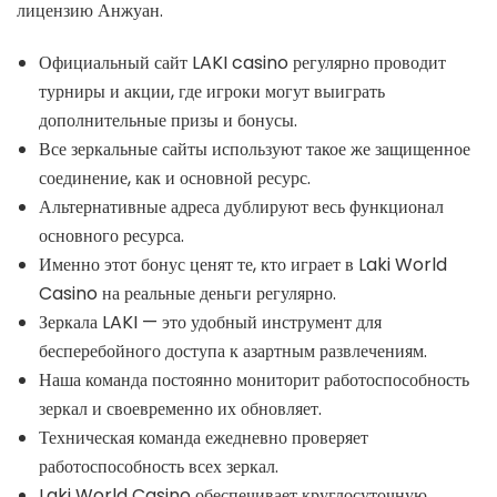
лицензию Анжуан.
Официальный сайт LAKI casino регулярно проводит
турниры и акции, где игроки могут выиграть
дополнительные призы и бонусы.
Все зеркальные сайты используют такое же защищенное
соединение, как и основной ресурс.
Альтернативные адреса дублируют весь функционал
основного ресурса.
Именно этот бонус ценят те, кто играет в Laki World
Casino на реальные деньги регулярно.
Зеркала LAKI — это удобный инструмент для
бесперебойного доступа к азартным развлечениям.
Наша команда постоянно мониторит работоспособность
зеркал и своевременно их обновляет.
Техническая команда ежедневно проверяет
работоспособность всех зеркал.
Laki World Casino обеспечивает круглосуточную