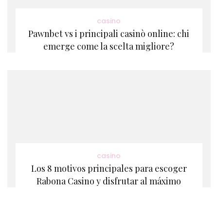
casino
Pawnbet vs i principali casinò online: chi
emerge come la scelta migliore?
casino
Los 8 motivos principales para escoger
Rabona Casino y disfrutar al máximo