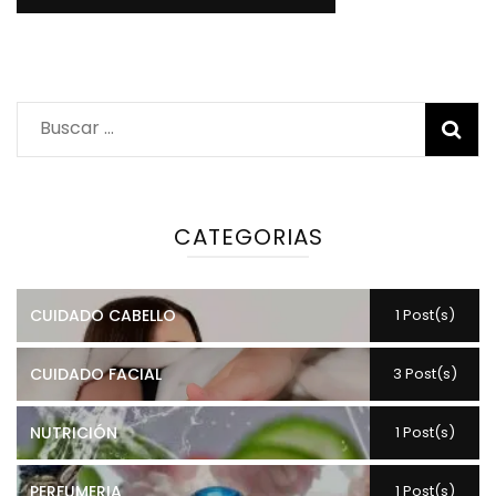
Buscar:
CATEGORIAS
CUIDADO CABELLO
1 Post(s)
CUIDADO FACIAL
3 Post(s)
NUTRICIÓN
1 Post(s)
PERFUMERIA
1 Post(s)