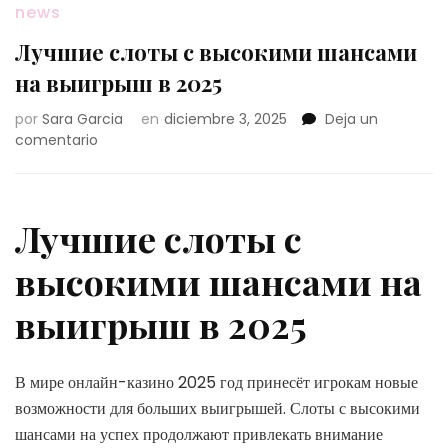
news
Лучшие слоты с высокими шансами
на выигрыш в 2025
por
Sara Garcia
en
diciembre 3, 2025
Deja un
en
comentario
Лучшие
слоты
с
высокими
Лучшие слоты с
шансами
на
высокими шансами на
выигрыш
в
выигрыш в 2025
2025
В мире онлайн-казино 2025 год принесёт игрокам новые
возможности для больших выигрышей. Слоты с высокими
шансами на успех продолжают привлекать внимание