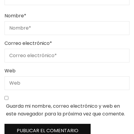
Nombre
*
Correo electrónico
*
Web
Guarda mi nombre, correo electrónico y web en
este navegador para la próxima vez que comente.