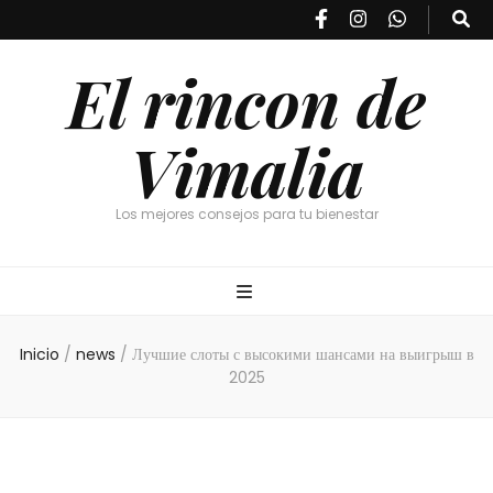
El rincon de
Vimalia
Los mejores consejos para tu bienestar
Inicio
/
news
/
Лучшие слоты с высокими шансами на выигрыш в
2025