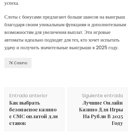
успеха.
Слоты с бонусами предлагают больше шансов на выигрыш
благодаря своим уникальным функциям и дополнительным
возможностям для увеличения выплат. Эти игровые
автоматы идеально подходят для тех, кто хочет испытать
удачу и получить значительные выигрыши в 2025 году.
7K Casino
Navegación
Entrada anterior
Siguiente entrada
de
Как выбрать
Лучшие Онлайн
entradas
безопасное казино
Казино Для Игры
с СМС оплатой для
На Рубли В 2025
ставок
Году