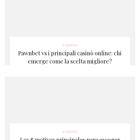
casino
Pawnbet vs i principali casinò online: chi
emerge come la scelta migliore?
casino
Los 8 motivos principales para escoger