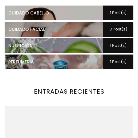
CUIDADO CABELLO
1 Post(s)
CUIDADO FACIAL
3 Post(s)
NUTRICIÓN
1 Post(s)
PERFUMERIA
1 Post(s)
ENTRADAS RECIENTES