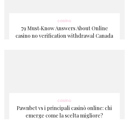
casino
79 Must‑Know Answers About Online
casino no verification withdrawal Canada
casino
Pawnbet vs i principali casinò online: chi
emerge come la scelta migliore?