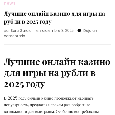
news
Лучшие онлайн казино для игры на
рубли в 2025 году
por
Sara Garcia
en
diciembre 3, 2025
Deja un
en
comentario
Лучшие
онлайн
казино
для
Лучшие онлайн казино
игры
на
для игры на рубли в
рубли
в
2025 году
2025
году
В 2025 году онлайн казино продолжают набирать
популярность, предлагая игрокам разнообразные
возможности для выигрыша. Особенно востребованы