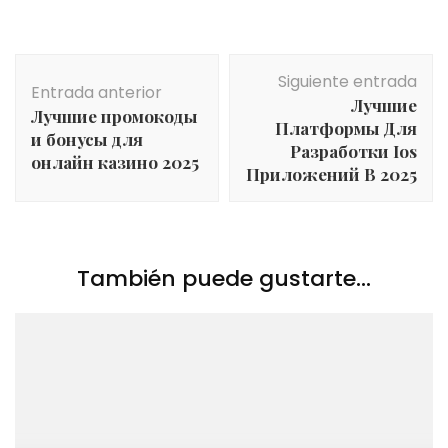
Navegación
Siguiente entrada
de
Entrada anterior
Лучшие
entradas
Лучшие промокоды
Платформы Для
и бонусы для
Разработки Ios
онлайн казино 2025
Приложений В 2025
También puede gustarte...