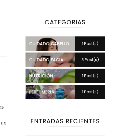
CATEGORIAS
CUIDADO CABELLO
1 Post(s)
CUIDADO FACIAL
3 Post(s)
NUTRICIÓN
1 Post(s)
PERFUMERIA
1 Post(s)
ль
ENTRADAS RECIENTES
 их