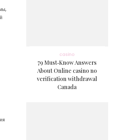
мы,
ой
casino
79 Must‑Know Answers
About Online casino no
verification withdrawal
Canada
ия