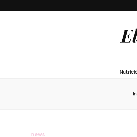
E
Nutrici
In
news