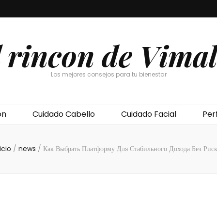
l rincon de Vimal
Los mejores consejos para tu bienestar
ón
Cuidado Cabello
Cuidado Facial
Per
icio
/
news
/
Как Выбрать Платформу Для Стабильного Дохода Без Риск