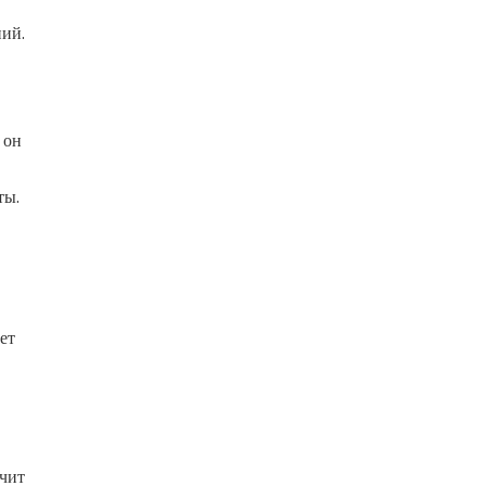
ий.
 он
ты.
ет
ечит