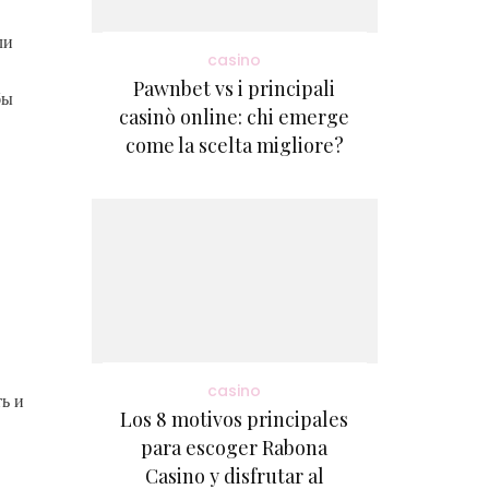
ли
casino
Pawnbet vs i principali
бы
casinò online: chi emerge
come la scelta migliore?
casino
ь и
Los 8 motivos principales
para escoger Rabona
Casino y disfrutar al