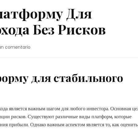
латформу Для
хода Без Рисков
en
un comentario
Как
Выбрать
Платформу
Для
орму для стабильного
Стабильного
Дохода
Без
Рисков
ода является важным шагом для любого инвестора. Основная це
ации рисков. Существуют различные виды платформ, которые
ния прибыли. Однако важным аспектом является то, как оценить