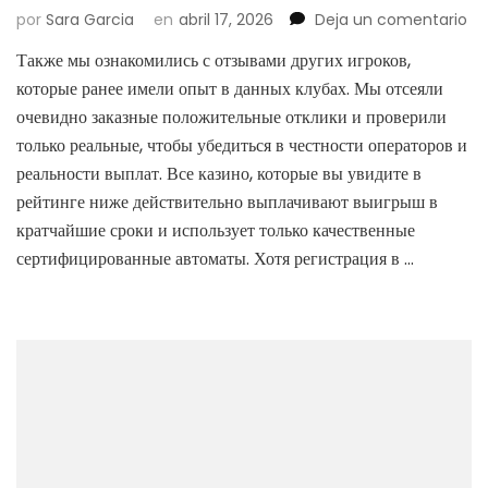
en
por
Sara Garcia
en
abril 17, 2026
Deja un comentario
Са
Также мы ознакомились с отзывами других игроков,
лу
которые ранее имели опыт в данных клубах. Мы отсеяли
ка
он
очевидно заказные положительные отклики и проверили
с
только реальные, чтобы убедиться в честности операторов и
вы
реальности выплат. Все казино, которые вы увидите в
реп
рейтинге ниже действительно выплачивают выигрыш в
бы
вы
кратчайшие сроки и использует только качественные
и
сертифицированные автоматы. Хотя регистрация в …
пр
бо
для
но
иг