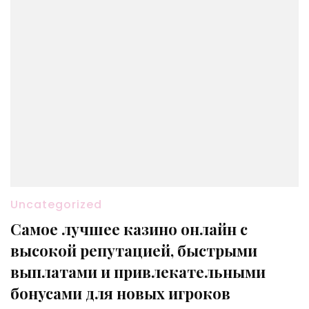
Uncategorized
Самое лучшее казино онлайн с
высокой репутацией, быстрыми
выплатами и привлекательными
бонусами для новых игроков