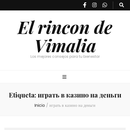
El rincon de
Vimalia
Los mejores consejos para tu bienestar
Etiqueta:
играть в казино на деньги
Inicio
/
играть в казино на деньги