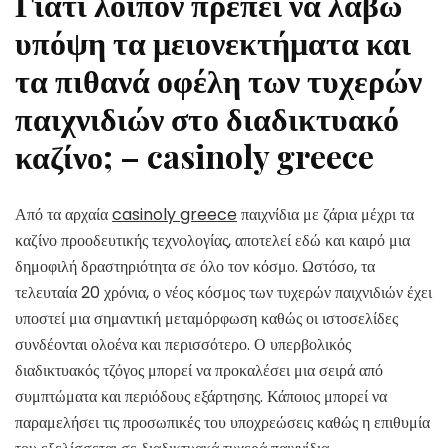
Γιατί λοιπόν πρέπει να λάβω
υπόψη τα μειονεκτήματα και
τα πιθανά οφέλη των τυχερών
παιχνιδιών στο διαδικτυακό
καζίνο; – casinoly greece
Από τα αρχαία
casinoly greece
παιχνίδια με ζάρια μέχρι τα
καζίνο προοδευτικής τεχνολογίας, αποτελεί εδώ και καιρό μια
δημοφιλή δραστηριότητα σε όλο τον κόσμο. Ωστόσο, τα
τελευταία 20 χρόνια, ο νέος κόσμος των τυχερών παιχνιδιών έχει
υποστεί μια σημαντική μεταμόρφωση καθώς οι ιστοσελίδες
συνδέονται ολοένα και περισσότερο. Ο υπερβολικός
διαδικτυακός τζόγος μπορεί να προκαλέσει μια σειρά από
συμπτώματα και περιόδους εξάρτησης. Κάποιος μπορεί να
παραμελήσει τις προσωπικές του υποχρεώσεις καθώς η επιθυμία