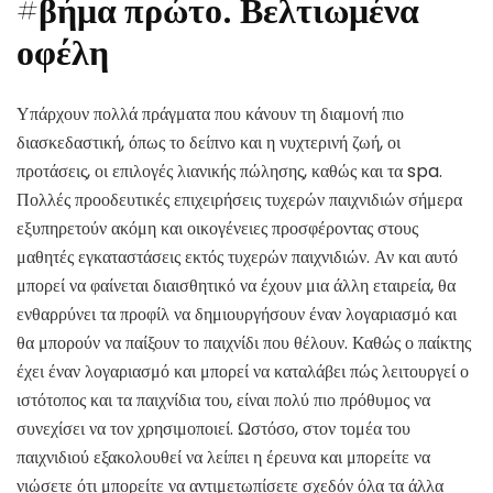
#βήμα πρώτο. Βελτιωμένα
οφέλη
Υπάρχουν πολλά πράγματα που κάνουν τη διαμονή πιο
διασκεδαστική, όπως το δείπνο και η νυχτερινή ζωή, οι
προτάσεις, οι επιλογές λιανικής πώλησης, καθώς και τα spa.
Πολλές προοδευτικές επιχειρήσεις τυχερών παιχνιδιών σήμερα
εξυπηρετούν ακόμη και οικογένειες προσφέροντας στους
μαθητές εγκαταστάσεις εκτός τυχερών παιχνιδιών. Αν και αυτό
μπορεί να φαίνεται διαισθητικό να έχουν μια άλλη εταιρεία, θα
ενθαρρύνει τα προφίλ να δημιουργήσουν έναν λογαριασμό και
θα μπορούν να παίξουν το παιχνίδι που θέλουν. Καθώς ο παίκτης
έχει έναν λογαριασμό και μπορεί να καταλάβει πώς λειτουργεί ο
ιστότοπος και τα παιχνίδια του, είναι πολύ πιο πρόθυμος να
συνεχίσει να τον χρησιμοποιεί. Ωστόσο, στον τομέα του
παιχνιδιού εξακολουθεί να λείπει η έρευνα και μπορείτε να
νιώσετε ότι μπορείτε να αντιμετωπίσετε σχεδόν όλα τα άλλα