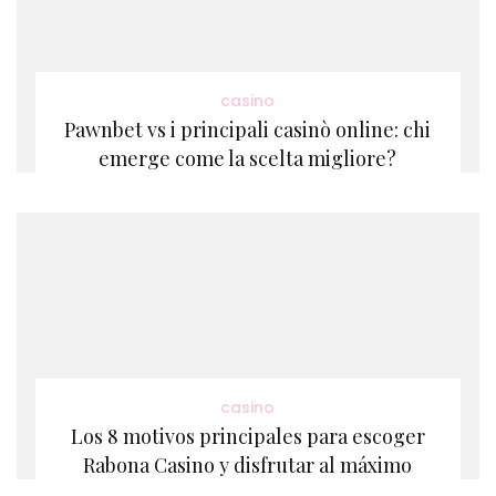
casino
Pawnbet vs i principali casinò online: chi
emerge come la scelta migliore?
casino
Los 8 motivos principales para escoger
Rabona Casino y disfrutar al máximo