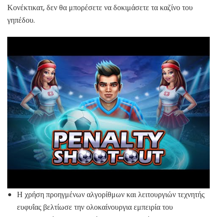
Κονέκτικατ, δεν θα μπορέσετε να δοκιμάσετε τα καζίνο του
γηπέδου.
Η χρήση προηγμένων αλγορίθμων και λειτουργιών τεχνητής
ευφυΐας βελτίωσε την ολοκαίνουργια εμπειρία του