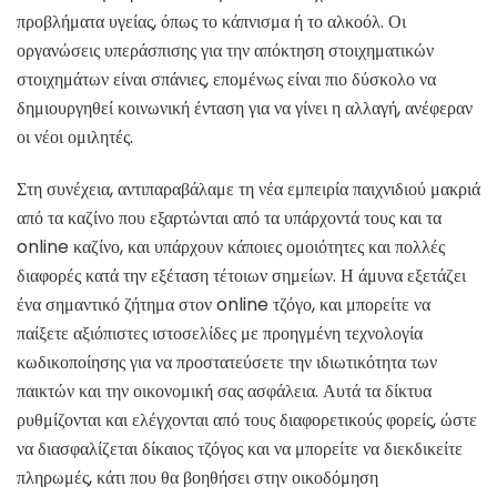
προβλήματα υγείας, όπως το κάπνισμα ή το αλκοόλ. Οι
οργανώσεις υπεράσπισης για την απόκτηση στοιχηματικών
στοιχημάτων είναι σπάνιες, επομένως είναι πιο δύσκολο να
δημιουργηθεί κοινωνική ένταση για να γίνει η αλλαγή, ανέφεραν
οι νέοι ομιλητές.
Στη συνέχεια, αντιπαραβάλαμε τη νέα εμπειρία παιχνιδιού μακριά
από τα καζίνο που εξαρτώνται από τα υπάρχοντά τους και τα
online καζίνο, και υπάρχουν κάποιες ομοιότητες και πολλές
διαφορές κατά την εξέταση τέτοιων σημείων. Η άμυνα εξετάζει
ένα σημαντικό ζήτημα στον online τζόγο, και μπορείτε να
παίξετε αξιόπιστες ιστοσελίδες με προηγμένη τεχνολογία
κωδικοποίησης για να προστατεύσετε την ιδιωτικότητα των
παικτών και την οικονομική σας ασφάλεια. Αυτά τα δίκτυα
ρυθμίζονται και ελέγχονται από τους διαφορετικούς φορείς, ώστε
να διασφαλίζεται δίκαιος τζόγος και να μπορείτε να διεκδικείτε
πληρωμές, κάτι που θα βοηθήσει στην οικοδόμηση