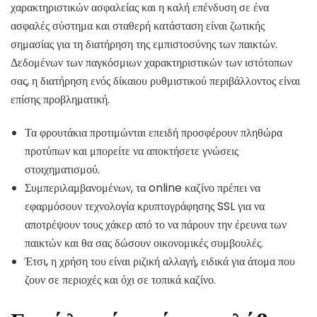
χαρακτηριστικών ασφαλείας και η καλή επένδυση σε ένα
ασφαλές σύστημα και σταθερή κατάσταση είναι ζωτικής
σημασίας για τη διατήρηση της εμπιστοσύνης των παικτών.
Δεδομένων των παγκόσμιων χαρακτηριστικών των ιστότοπων
σας, η διατήρηση ενός δίκαιου ρυθμιστικού περιβάλλοντος είναι
επίσης προβληματική.
Τα φρουτάκια προτιμώνται επειδή προσφέρουν πληθώρα
προτύπων και μπορείτε να αποκτήσετε γνώσεις
στοιχηματισμού.
Συμπεριλαμβανομένων, τα online καζίνο πρέπει να
εφαρμόσουν τεχνολογία κρυπτογράφησης SSL για να
αποτρέψουν τους χάκερ από το να πάρουν την έρευνα των
παικτών και θα σας δώσουν οικονομικές συμβουλές.
Έτσι, η χρήση του είναι ριζική αλλαγή, ειδικά για άτομα που
ζουν σε περιοχές και όχι σε τοπικά καζίνο.